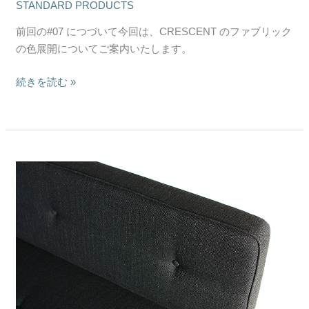
STANDARD PRODUCTS
シ
ソ
ョ
フ
前回の#07 につづいて今回は、CRESCENT のファブリック
ン
ァ
の色展開についてご案内いたします。
制
作
続きを読む »
記
#08
–
フ
ァ
ア
ブ
イ
リ
ア
ッ
ン
ク
フ
の
レ
色
ー
展
ム
開
の