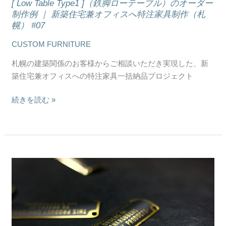
[ Low Table Type1 ]（鉄脚ローテーブル）のオーダー
ズ
ル）
制作例 ｜ 新築住宅兼オフィスへ特注家具制作（札
総
の
幌） #07
集
オ
CUSTOM FURNITURE
編
ー
（札
ダ
札幌の建築関係のお客様からご相談いただき実現した、新
幌）
ー
築住宅兼オフィスへの特注家具一括納品プロジェクト
#10
制
作
続きを読む »
例
｜
新
築
住
ア
宅
イ
兼
ア
オ
ン
フ
フ
ィ