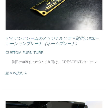
レ
ス
ー
へ
ム
特
の
注
オ
家
リ
具
ジ
アイアンフレームのオリジナルソファ制作記 #10 –
制
ナ
コーションプレート（ネームプレート）
作
ル
CUSTOM FURNITURE
（札
ソ
幌）
フ
前回の#09 につづいて今回は、CRESCENT のコーシ
#07
ァ
制
続きを読む »
作
記
#10
–
コ
ア