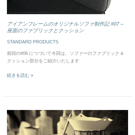
オ
リ
ジ
アイアンフレームのオリジナルソファ制作記 #07 –
ナ
座面のファブリックとクッション
ル
STANDARD PRODUCTS
ソ
フ
前回の#06 につづいて今回は、ソファーのファブリック &
ァ
クッション部分をご紹介いたします
制
作
続きを読む »
記
#07
–
座
面
ア
の
イ
フ
ア
ァ