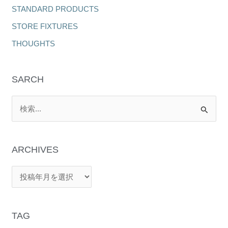
STANDARD PRODUCTS
STORE FIXTURES
THOUGHTS
SARCH
検
索
対
象
:
TAG