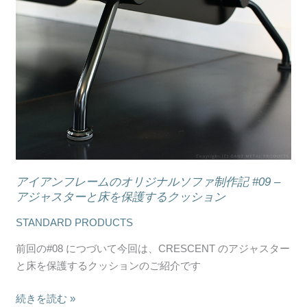
ー
イ
シ
ア
ョ
ン
ン
フ
プ
レ
レ
ー
ー
ム
ト
の
（ネ
オ
ー
リ
ム
ジ
アイアンフレームのオリジナルソファ制作記 #09 –
プ
ナ
アジャスターと床を保護するクッション
レ
ル
STANDARD PRODUCTS
ー
ソ
ト）
フ
前回の#08 につづいて今回は、CRESCENT のアジャスター
ァ
と床を保護するクッションのご紹介です
制
作
続きを読む »