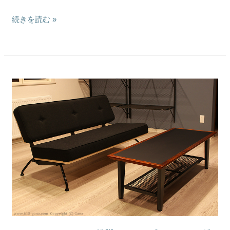
家
続きを読む »
具
の
オ
ー
ダ
ー
[
制
Low
作
Table
例
Type1
｜
]
出
（鉄
張
脚
施
ロ
工・
ー
シ
テ
リ
ー
ー
ブ