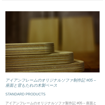
–
ア
イ
ア
ア
イ
ン
ア
フ
ン
レ
フ
ー
レ
ム
ー
の
ム
塗
の
装
オ
工
リ
程
ジ
アイアンフレームのオリジナルソファ制作記 #05 –
ナ
座面と背もたれの木製ベース
ル
STANDARD PRODUCTS
ソ
フ
アイアンフレームのオリジナルソファ製作記 #05 – 座面と