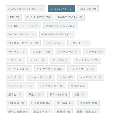
BLACKSMITH SHOP
(10)
CRESCENT
(12)
DESIGN
(9)
LED
(7)
ONE PHOTO
(78)
PAINT WORK
(8)
RETRO INSPIRED
(4)
WOOD & STEEL
(14)
WOOD WORK
(14)
■OTHER WORKS
(27)
お見積もりについて
(2)
アパレル
(33)
カウンター
(3)
ガレージ
(12)
シェルフ
(26)
ショーケース
(7)
スツール
(12)
ソファ
(12)
ツイスト
(7)
テーブル
(9)
ディスプレイ
(25)
ドアハンドル
(7)
ハンガーラック
(26)
プレートサイン
(4)
ベンチ
(5)
マーキーライト
(5)
ミラー
(7)
メンテナンス
(3)
ランプシェード
(7)
レジカウンター
(5)
制作記
(36)
展示会
(9)
戸建て
(12)
新年の剣
(13)
灰皿
(13)
照明器具
(9)
社会科見学
(6)
突出看板
(3)
納品の旅
(19)
趣味の時間
(6)
鉄製ドア
(7)
鉄魅録
(6)
鍛鉄・鍛造
(25)