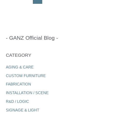
脚
用
の
パ
イ
プ
- GANZ Official Blog -
を
手
曲
CATEGORY
げ
AGING & CARE
CUSTOM FURNITURE
FABRICATION
INSTALLATION / SCENE
R&D / LOGIC
SIGNAGE & LIGHT