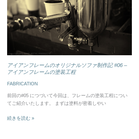
ン
ブ
フ
リ
レ
ッ
ー
ク
ム
と
の
ク
オ
ッ
リ
シ
ジ
アイアンフレームのオリジナルソファ制作記 #06 –
ョ
ナ
アイアンフレームの塗装工程
ン
ル
FABRICATION
ソ
フ
前回の#05 につづいて今回は、フレームの塗装工程につい
ァ
てご紹介いたします。 まずは塗料が密着しやい
制
作
続きを読む »
記
#06