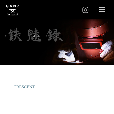
I
メ
ニ
n
ュ
s
ー
t
a
g
r
a
m
CRESCENT