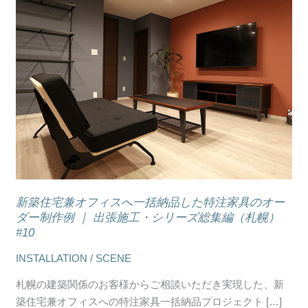
新
築
住
宅
兼
オ
フ
ィ
ス
へ
一
括
新築住宅兼オフィスへ一括納品した特注家具のオー
納
ダー制作例 ｜ 出張施工・シリーズ総集編（札幌）
品
#10
し
INSTALLATION / SCENE
た
特
札幌の建築関係のお客様からご相談いただき実現した、新
注
築住宅兼オフィスへの特注家具一括納品プロジェクト […]