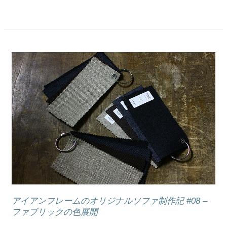
記
#09
–
ア
ジ
ア
ャ
イ
ス
ア
タ
ン
ー
フ
と
レ
床
ー
を
ム
保
の
護
オ
す
リ
る
ジ
アイアンフレームのオリジナルソファ制作記 #08 –
ク
ナ
ファブリックの色展開
ッ
ル