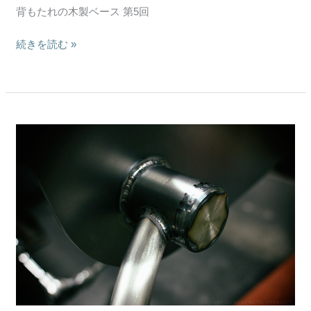
ァ
背もたれの木製ベース 第5回
制
作
続きを読む »
記
#05
–
座
面
ア
と
イ
背
ア
も
ン
た
フ
れ
レ
の
ー
木
ム
製
の
ベ
オ
ー
リ