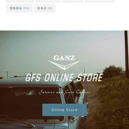
電飾看板
(10)
飲食店
(5)
Interior and Good Culture
Online Store