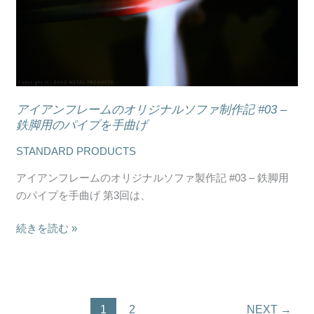
た
ー
溶
ム
接
の
工
オ
程
リ
ジ
アイアンフレームのオリジナルソファ制作記 #03 –
ナ
鉄脚用のパイプを手曲げ
ル
STANDARD PRODUCTS
ソ
フ
アイアンフレームのオリジナルソファ製作記 #03 – 鉄脚用
ァ
のパイプを手曲げ 第3回は、
制
作
続きを読む »
記
#03
–
鉄
1
2
NEXT
→