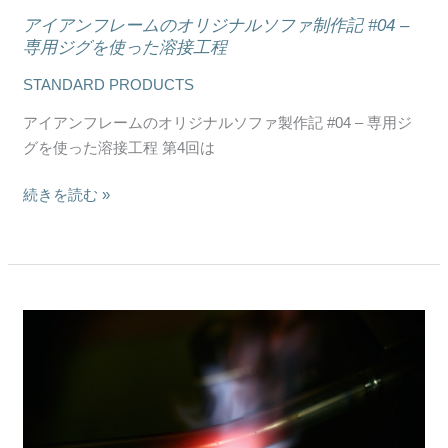
ス
ジ
アイアンフレームのオリジナルソファ制作記 #04 –
ナ
専用ジグを使った溶接工程
ル
STANDARD PRODUCTS
ソ
フ
アイアンフレームのオリジナルソファ製作記 #04 – 専用ジ
ァ
グを使った溶接工程 第4回は
制
作
続きを読む »
記
#04
–
専
用
ア
ジ
イ
グ
ア
を
ン
使
フ
っ
レ