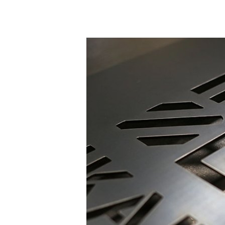
ア
イ
ア
ン
サ
イ
ン
プ
レ
ー
ト・
レ
ー
ザ
ー