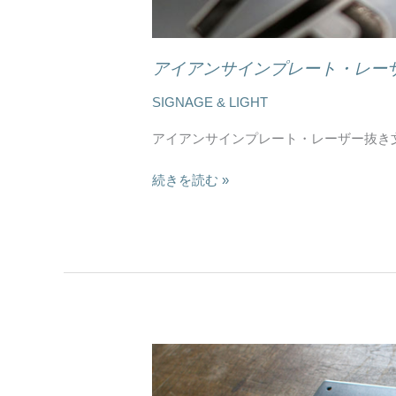
サ
イ
ン
アイアンサインプレート・レーザー
制
作
SIGNAGE & LIGHT
例
アイアンサインプレート・レーザー抜き文字 [ Ir
[
2024
続きを読む »
年
版
]
【CANDY
STORE】