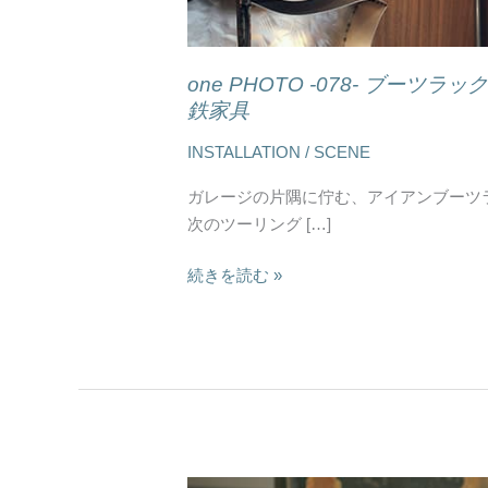
ジ
｜
GANZ
one PHOTO -078- ブー
の
鉄家具
ガ
レ
INSTALLATION / SCENE
ー
ガレージの片隅に佇む、アイアンブーツ
ジ
次のツーリング […]
ギ
ア・
続きを読む »
鉄
家
具