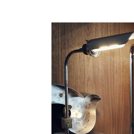
one
PHOTO
-078-
ブ
ー
ツ
ラ
ッ
ク
の
使
用
イ
メ
ー