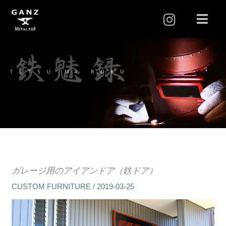
I
メ
ニ
n
ュ
s
ー
t
a
g
r
a
m
ガレージ用のアイアンドア（鉄ドア）
CUSTOM FURNITURE
/
2019-03-25