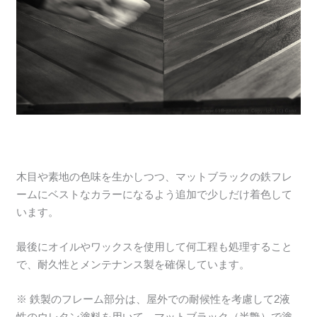
木目や素地の色味を生かしつつ、マットブラックの鉄フレ
ームにベストなカラーになるよう追加で少しだけ着色して
います。
最後にオイルやワックスを使用して何工程も処理すること
で、耐久性とメンテナンス製を確保しています。
※ 鉄製のフレーム部分は、屋外での耐候性を考慮して2液
性のウレタン塗料を用いて、マットブラック（半艶）で塗