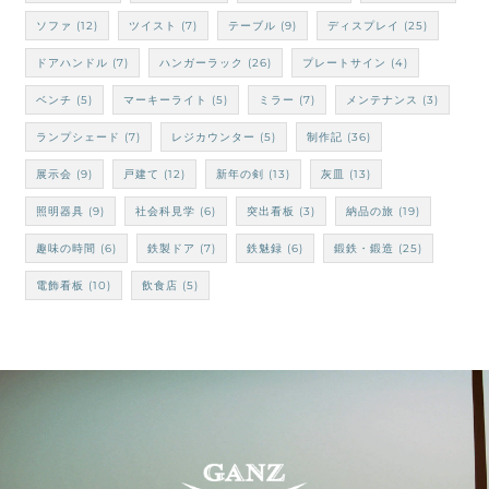
ソファ
(12)
ツイスト
(7)
テーブル
(9)
ディスプレイ
(25)
ドアハンドル
(7)
ハンガーラック
(26)
プレートサイン
(4)
ベンチ
(5)
マーキーライト
(5)
ミラー
(7)
メンテナンス
(3)
ランプシェード
(7)
レジカウンター
(5)
制作記
(36)
展示会
(9)
戸建て
(12)
新年の剣
(13)
灰皿
(13)
照明器具
(9)
社会科見学
(6)
突出看板
(3)
納品の旅
(19)
趣味の時間
(6)
鉄製ドア
(7)
鉄魅録
(6)
鍛鉄・鍛造
(25)
電飾看板
(10)
飲食店
(5)