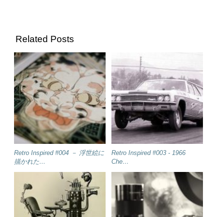
Related Posts
Retro Inspired #004 － 浮世絵に
Retro Inspired #003 - 1966
描かれた…
Che…