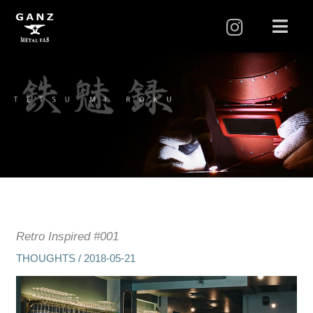
I
メ
ニ
n
ュ
s
ー
t
a
g
r
a
m
Retro Inspired #001
THOUGHTS
/
2018-05-21