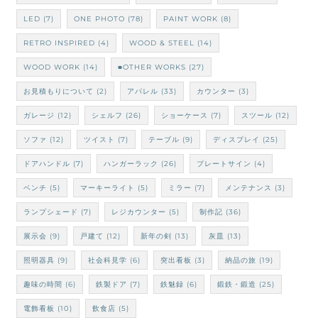
LED
(7)
ONE PHOTO
(78)
PAINT WORK
(8)
RETRO INSPIRED
(4)
WOOD & STEEL
(14)
WOOD WORK
(14)
■OTHER WORKS
(27)
お見積もりについて
(2)
アパレル
(33)
カウンター
(3)
ガレージ
(12)
シェルフ
(26)
ショーケース
(7)
スツール
(12)
ソファ
(12)
ツイスト
(7)
テーブル
(9)
ディスプレイ
(25)
ドアハンドル
(7)
ハンガーラック
(26)
プレートサイン
(4)
ベンチ
(5)
マーキーライト
(5)
ミラー
(7)
メンテナンス
(3)
ランプシェード
(7)
レジカウンター
(5)
制作記
(36)
展示会
(9)
戸建て
(12)
新年の剣
(13)
灰皿
(13)
照明器具
(9)
社会科見学
(6)
突出看板
(3)
納品の旅
(19)
趣味の時間
(6)
鉄製ドア
(7)
鉄魅録
(6)
鍛鉄・鍛造
(25)
電飾看板
(10)
飲食店
(5)