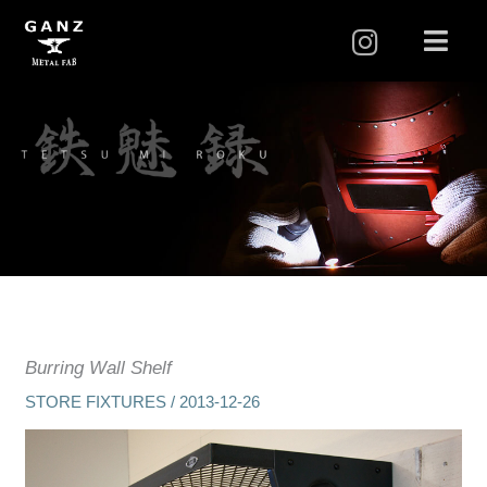
I
メ
ニ
n
ュ
s
ー
t
a
g
r
a
m
Burring Wall Shelf
STORE FIXTURES
/
2013-12-26