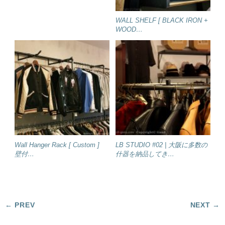
WALL SHELF [ BLACK IRON +
WOOD…
Wall Hanger Rack [ Custom ]
LB STUDIO #02 | 大阪に多数の
壁付…
什器を納品してき…