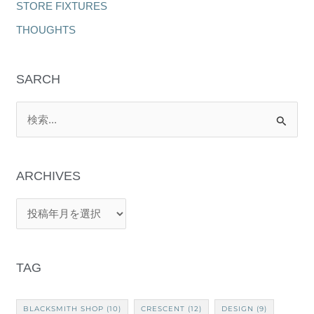
STORE FIXTURES
THOUGHTS
SARCH
検
索
対
象
:
TAG
BLACKSMITH SHOP
(10)
CRESCENT
(12)
DESIGN
(9)