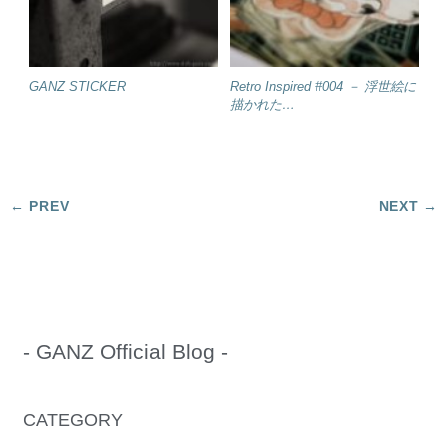
GANZ STICKER
Retro Inspired #004 － 浮世絵に
描かれた…
- GANZ Official Blog -
CATEGORY