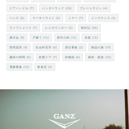
ドアハンドル
(7)
ハンガーラック
(26)
プレートサイン
(4)
ベンチ
(5)
マーキーライト
(5)
ミラー
(7)
メンテナンス
(3)
ランプシェード
(7)
レジカウンター
(5)
制作記
(36)
展示会
(9)
戸建て
(12)
新年の剣
(13)
灰皿
(13)
照明器具
(9)
社会科見学
(6)
突出看板
(3)
納品の旅
(19)
趣味の時間
(6)
鉄製ドア
(7)
鉄魅録
(6)
鍛鉄・鍛造
(25)
電飾看板
(10)
飲食店
(5)