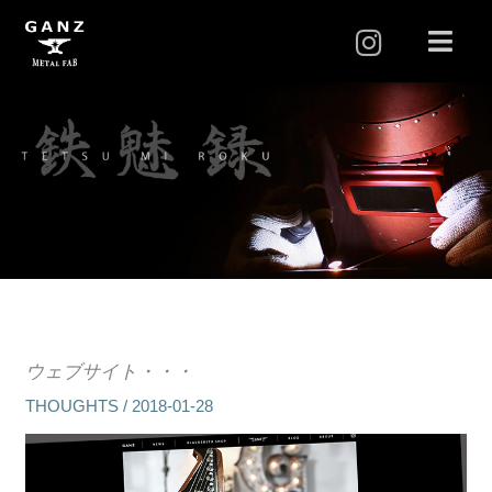
I
メ
ニ
n
ュ
s
ー
t
a
g
r
a
m
ウェブサイト・・・
THOUGHTS
/
2018-01-28