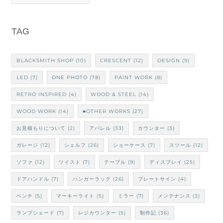
TAG
BLACKSMITH SHOP
(10)
CRESCENT
(12)
DESIGN
(9)
LED
(7)
ONE PHOTO
(78)
PAINT WORK
(8)
RETRO INSPIRED
(4)
WOOD & STEEL
(14)
WOOD WORK
(14)
■OTHER WORKS
(27)
お見積もりについて
(2)
アパレル
(33)
カウンター
(3)
ガレージ
(12)
シェルフ
(26)
ショーケース
(7)
スツール
(12)
ソファ
(12)
ツイスト
(7)
テーブル
(9)
ディスプレイ
(25)
ドアハンドル
(7)
ハンガーラック
(26)
プレートサイン
(4)
ベンチ
(5)
マーキーライト
(5)
ミラー
(7)
メンテナンス
(3)
ランプシェード
(7)
レジカウンター
(5)
制作記
(36)