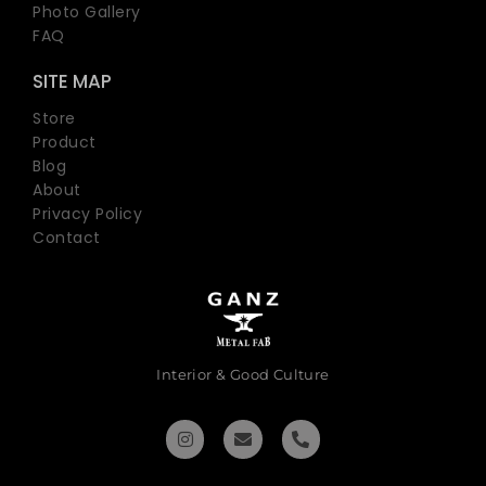
Photo Gallery
FAQ
SITE MAP
Store
Product
Blog
About
Privacy Policy
Contact
Interior & Good Culture
I
E
P
n
n
h
s
v
o
t
e
n
a
l
e