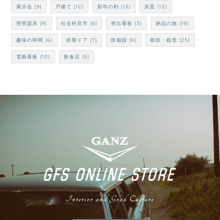
展示会
(9)
戸建て
(12)
新年の剣
(13)
灰皿
(13)
照明器具
(9)
社会科見学
(6)
突出看板
(3)
納品の旅
(19)
趣味の時間
(6)
鉄製ドア
(7)
鉄魅録
(6)
鍛鉄・鍛造
(25)
電飾看板
(10)
飲食店
(5)
Interior and Good Culture