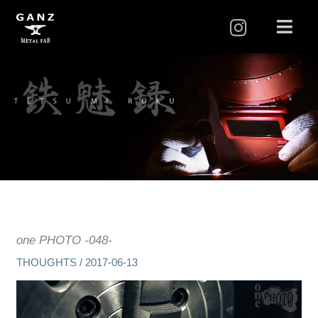
I
メ
ニ
n
ュ
s
ー
t
a
g
r
a
m
one PHOTO -048-
THOUGHTS
/
2017-06-13