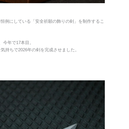
年恒例にしている「安全祈願の飾りの剣」を制作するこ
、今年で17本目。
気持ちで2026年の剣を完成させました。