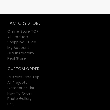
FACTORY STORE
Online Store TOP
All Products
Shopping Guide
My Account
GFS Instagram
Real Store
CUSTOM ORDER
Custom Orer Top
All Projects
Categories List
How To Order
Photo Gallery
FAQ