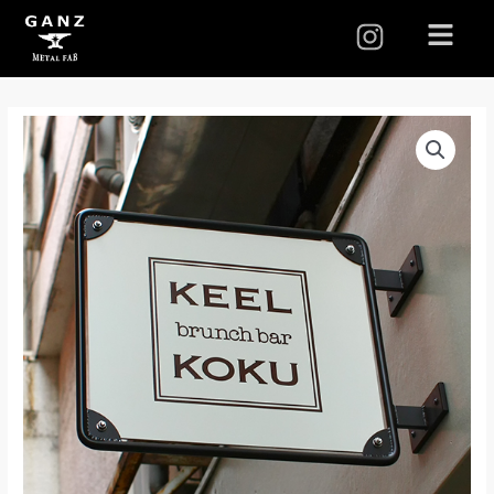
I
メ
ニ
n
ュ
s
ー
t
a
g
r
a
m