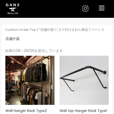
I
メ
ニ
n
ュ
s
ー
t
Custom Order Top
/
“店舗什器”にタグ付けされた商品
/ ページ 2
a
g
店舗什器
r
結果の28～29/29を表示しています
a
m
Wall Hanger Rack Type2
Wall top Hanger Rack Type1