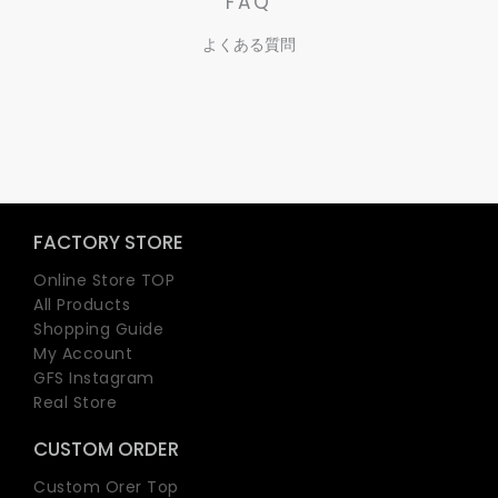
FAQ
よくある質問
FACTORY STORE
Online Store TOP
All Products
Shopping Guide
My Account
GFS Instagram
Real Store
CUSTOM ORDER
Custom Orer Top