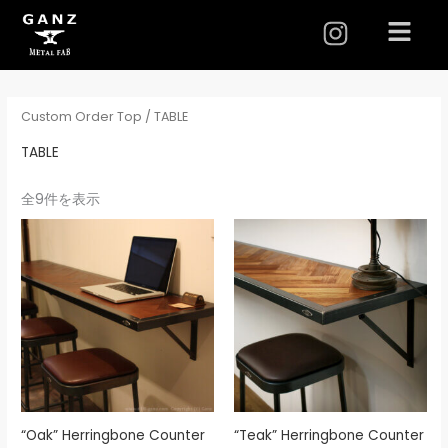
I
メ
ニ
n
ュ
s
ー
t
Custom Order Top
/ TABLE
a
g
TABLE
r
全9件を表示
a
m
“Oak” Herringbone Counter
“Teak” Herringbone Counter