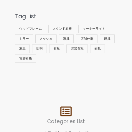
Tag List
ウッドフレーム
スタンド看板
マーキーライト
ミラー
メッシュ
家具
店舗什器
建具
灰皿
照明
看板
突出看板
表札
電飾看板
Categories List