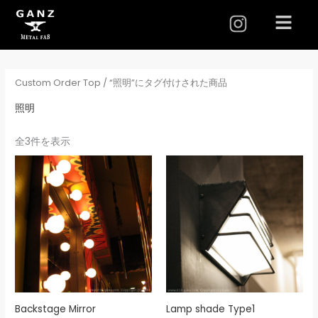
I
メ
ニ
n
ュ
s
ー
t
Custom Order Top
/ “照明”にタグ付けされた商品
a
g
照明
r
全3件を表示
a
m
Backstage Mirror
Lamp shade Type1