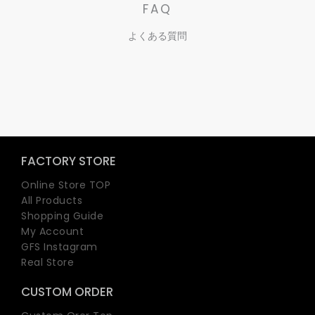
FAQ
よくある質問
FACTORY STORE
Online Store TOP
All Products
Shopping Guide
My Account
GFS Instagram
Real Store
CUSTOM ORDER