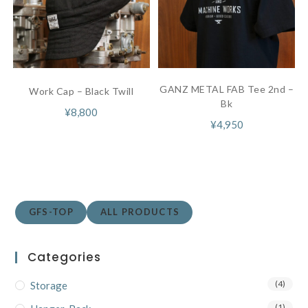
GANZ METAL FAB Tee 2nd –
Work Cap – Black Twill
Bk
¥
8,800
¥
4,950
GFS-TOP
ALL PRODUCTS
Categories
(4)
Storage
(1)