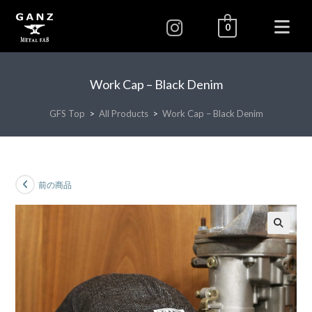
0
Work Cap – Black Denim
GFS Top
>
All Products
>
Work Cap – Black Denim
前の商品
🔍