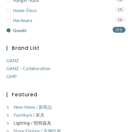
Hanger-Rack
(7)
Home-Deco
(1)
Hardware
(21)
Goods
Brand List
GANZ
GANZ – Collaboration
GMP
Featured
○
New-Items / 新商品
○
Furniture / 家具
○ Lighting / 照明器具
○
Store Fixture / 店舗什器