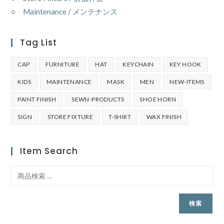
○
Maintenance / メンテナンス
Tag List
CAP
FURNITURE
HAT
KEYCHAIN
KEY HOOK
KIDS
MAINTENANCE
MASK
MEN
NEW-ITEMS
PAINT FINISH
SEWN-PRODUCTS
SHOE HORN
SIGN
STORE FIXTURE
T-SHIRT
WAX FINISH
Item Search
検索