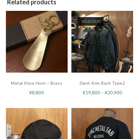
Related products
SOLD OUT
Metal Shoe Horn – Brass
Slant Arm Rack Type2
¥
8,800
¥
19,800
–
¥
20,900