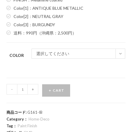
Color[1]：ANTIQUE BLUE METALLIC
Color[2]：NEUTRAL GRAY
Color[3]：BURGUNDY
送料：990円（沖縄県：2,500円）
選択してください
COLOR
-
+
＋ CART
商品コード:
G161-IB
Category：
Home-Deco
Tag：
Paint Finish