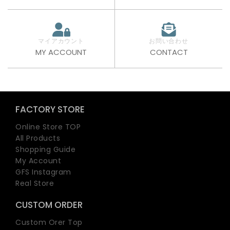
マイアカウント
お問い合わせ
MY ACCOUNT
CONTACT
FACTORY STORE
Online Store TOP
All Products
Shopping Guide
My Account
GFS Instagram
Real Store
CUSTOM ORDER
Custom Orer Top