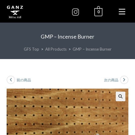
0
GMP – Incense Burner
GFS Top
>
All Products
>
GMP – Incense Burner
前の商品
次の商品
🔍