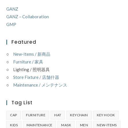
GANZ
GANZ – Collaboration
GMP
Featured
○
New-Items / 新商品
○
Furniture / 家具
○ Lighting / 照明器具
○
Store Fixture / 店舗什器
○
Maintenance / メンテナンス
Tag List
CAP
FURNITURE
HAT
KEYCHAIN
KEY HOOK
KIDS
MAINTENANCE
MASK
MEN
NEW-ITEMS