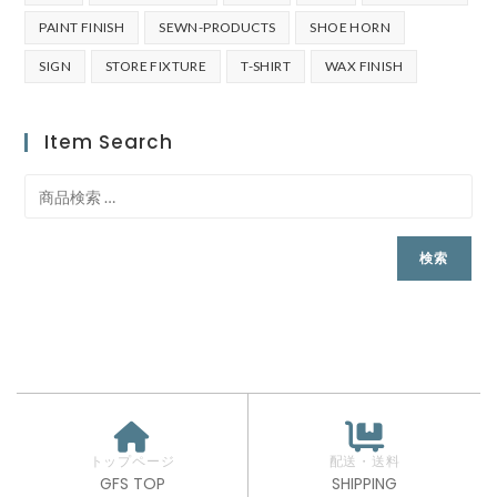
PAINT FINISH
SEWN-PRODUCTS
SHOE HORN
SIGN
STORE FIXTURE
T-SHIRT
WAX FINISH
Item Search
検索
トップページ
配送・送料
GFS TOP
SHIPPING