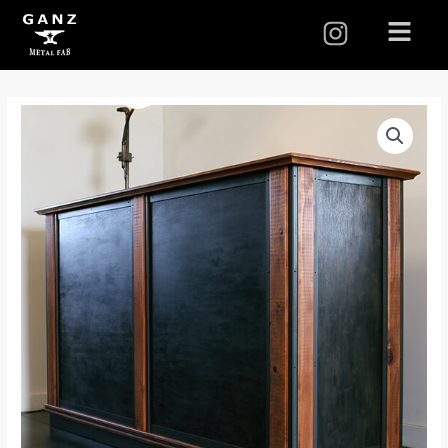
I
メ
ニ
n
ュ
s
ー
t
a
g
r
a
m