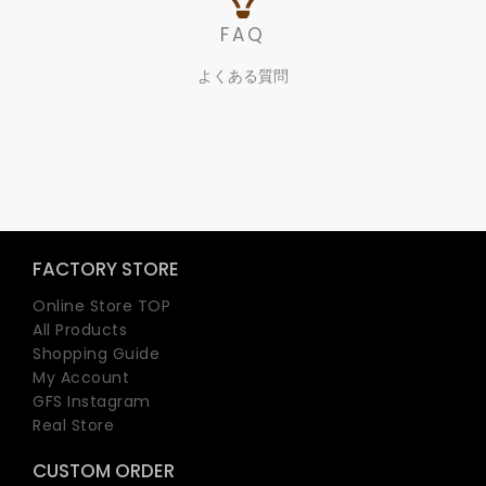
FAQ
よくある質問
FACTORY STORE
Online Store TOP
All Products
Shopping Guide
My Account
GFS Instagram
Real Store
CUSTOM ORDER