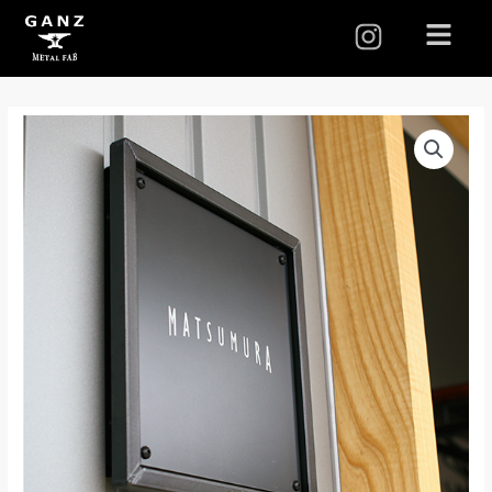
I
メ
ニ
n
ュ
s
ー
t
a
g
r
a
m